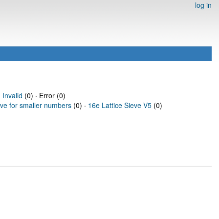
log in
·
Invalid
(0) · Error (0)
eve for smaller numbers
(0) ·
16e Lattice Sieve V5
(0)