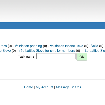
gress
(0) ·
Validation pending
(0) ·
Validation inconclusive
(0) ·
Valid
(0) 
ce Sieve
(0) ·
15e Lattice Sieve for smaller numbers
(0) ·
16e Lattice Si
Task name:
Home
|
My Account
|
Message Boards