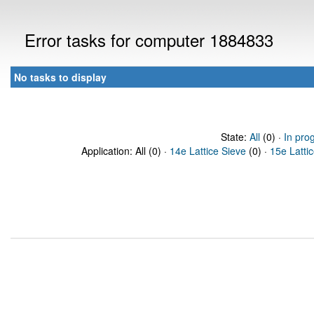
Error tasks for computer 1884833
No tasks to display
State:
All
(0) ·
In pro
Application: All (0) ·
14e Lattice Sieve
(0) ·
15e Latti