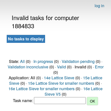
log in
Invalid tasks for computer
1884833
No tasks to display
State:
All
(0) ·
In progress
(0) ·
Validation pending
(0) ·
Validation inconclusive
(0) ·
Valid
(0) · Invalid (0) ·
Error
(0)
Application: All (0) ·
14e Lattice Sieve
(0) ·
15e Lattice
Sieve
(0) ·
15e Lattice Sieve for smaller numbers
(0) ·
16e Lattice Sieve for smaller numbers
(0) ·
16e Lattice
Sieve V5
(0)
Task name: