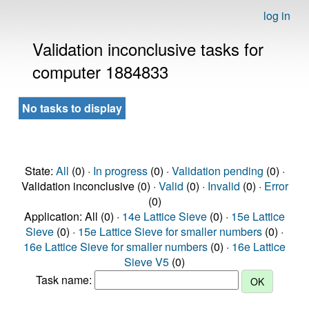
log in
Validation inconclusive tasks for
computer 1884833
No tasks to display
State:
All
(0) ·
In progress
(0) ·
Validation pending
(0) ·
Validation inconclusive (0) ·
Valid
(0) ·
Invalid
(0) ·
Error
(0)
Application: All (0) ·
14e Lattice Sieve
(0) ·
15e Lattice
Sieve
(0) ·
15e Lattice Sieve for smaller numbers
(0) ·
16e Lattice Sieve for smaller numbers
(0) ·
16e Lattice
Sieve V5
(0)
Task name: