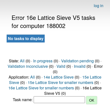
log in
Error 16e Lattice Sieve V5 tasks
for computer 188002
No tasks to display
State:
All
(0) ·
In progress
(0) ·
Validation pending
(0) ·
Validation inconclusive
(0) ·
Valid
(0) ·
Invalid
(0) · Error
(0)
Application:
All
(0) ·
14e Lattice Sieve
(0) ·
15e Lattice
Sieve
(0) ·
15e Lattice Sieve for smaller numbers
(0) ·
16e Lattice Sieve for smaller numbers
(0) · 16e Lattice
Sieve V5 (0)
Task name: