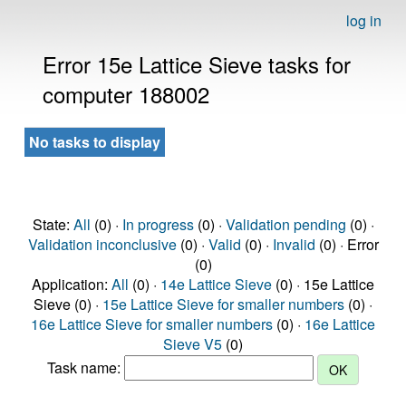
log in
Error 15e Lattice Sieve tasks for
computer 188002
No tasks to display
State:
All
(0) ·
In progress
(0) ·
Validation pending
(0) ·
Validation inconclusive
(0) ·
Valid
(0) ·
Invalid
(0) · Error
(0)
Application:
All
(0) ·
14e Lattice Sieve
(0) · 15e Lattice
Sieve (0) ·
15e Lattice Sieve for smaller numbers
(0) ·
16e Lattice Sieve for smaller numbers
(0) ·
16e Lattice
Sieve V5
(0)
Task name: