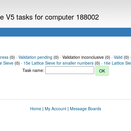
eve V5 tasks for computer 188002
gress
(0) ·
Validation pending
(0) · Validation inconclusive (0) ·
Valid
(0) 
ce Sieve
(0) ·
15e Lattice Sieve for smaller numbers
(0) ·
16e Lattice Si
Task name:
Home
|
My Account
|
Message Boards