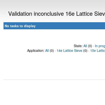
Validation inconclusive 16e Lattice Si
No tasks to display
State:
All
(0) ·
In pro
Application:
All
(0) ·
14e Lattice Sieve
(0) ·
15e Latti