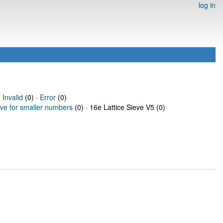
log in
·
Invalid
(0) ·
Error
(0)
eve for smaller numbers
(0) · 16e Lattice Sieve V5 (0)