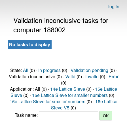
log in
Validation inconclusive tasks for
computer 188002
No tasks to display
State:
All
(0) ·
In progress
(0) ·
Validation pending
(0) ·
Validation inconclusive (0) ·
Valid
(0) ·
Invalid
(0) ·
Error
(0)
Application: All (0) ·
14e Lattice Sieve
(0) ·
15e Lattice
Sieve
(0) ·
15e Lattice Sieve for smaller numbers
(0) ·
16e Lattice Sieve for smaller numbers
(0) ·
16e Lattice
Sieve V5
(0)
Task name: