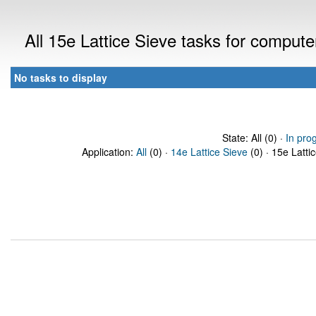
All 15e Lattice Sieve tasks for comput
No tasks to display
State: All (0) ·
In pro
Application:
All
(0) ·
14e Lattice Sieve
(0) · 15e Latti