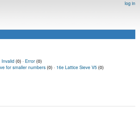
log in
·
Invalid
(0) ·
Error
(0)
eve for smaller numbers
(0) ·
16e Lattice Sieve V5
(0)