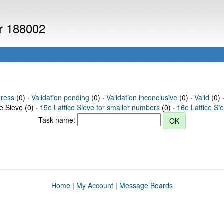
er 188002
gress
(0) ·
Validation pending
(0) ·
Validation inconclusive
(0) ·
Valid
(0) 
ce Sieve (0) ·
15e Lattice Sieve for smaller numbers
(0) ·
16e Lattice Si
Task name:
Home
|
My Account
|
Message Boards