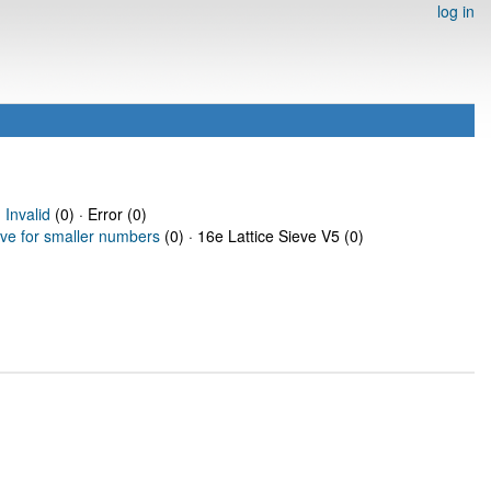
log in
·
Invalid
(0) · Error (0)
eve for smaller numbers
(0) · 16e Lattice Sieve V5 (0)