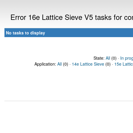
Error 16e Lattice Sieve V5 tasks for c
No tasks to display
State:
All
(0) ·
In pro
Application:
All
(0) ·
14e Lattice Sieve
(0) ·
15e Latti