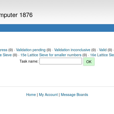
omputer 1876
gress
(0) ·
Validation pending
(0) ·
Validation inconclusive
(0) ·
Valid
(0) 
ce Sieve
(0) ·
15e Lattice Sieve for smaller numbers
(0) ·
16e Lattice Si
Task name:
Home
|
My Account
|
Message Boards