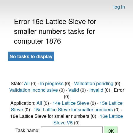
log in
Error 16e Lattice Sieve for
smaller numbers tasks for
computer 1876
No tasks to display
State:
All
(0) ·
In progress
(0) ·
Validation pending
(0) ·
Validation inconclusive
(0) ·
Valid
(0) ·
Invalid
(0) · Error
(0)
Application:
All
(0) ·
14e Lattice Sieve
(0) ·
15e Lattice
Sieve
(0) ·
15e Lattice Sieve for smaller numbers
(0) ·
16e Lattice Sieve for smaller numbers (0) ·
16e Lattice
Sieve V5
(0)
Task name: