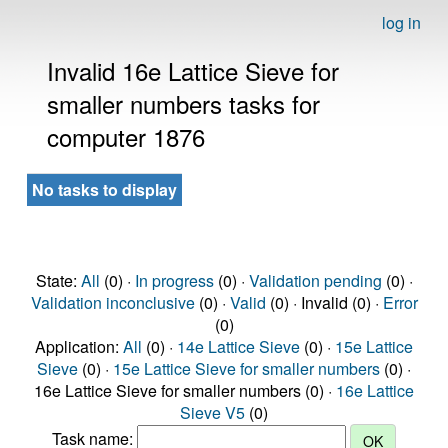
log in
Invalid 16e Lattice Sieve for
smaller numbers tasks for
computer 1876
No tasks to display
State:
All
(0) ·
In progress
(0) ·
Validation pending
(0) ·
Validation inconclusive
(0) ·
Valid
(0) · Invalid (0) ·
Error
(0)
Application:
All
(0) ·
14e Lattice Sieve
(0) ·
15e Lattice
Sieve
(0) ·
15e Lattice Sieve for smaller numbers
(0) ·
16e Lattice Sieve for smaller numbers (0) ·
16e Lattice
Sieve V5
(0)
Task name: