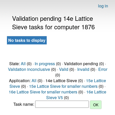
log in
Validation pending 14e Lattice
Sieve tasks for computer 1876
No tasks to display
State:
All
(0) ·
In progress
(0) · Validation pending (0) ·
Validation inconclusive
(0) ·
Valid
(0) ·
Invalid
(0) ·
Error
(0)
Application:
All
(0) · 14e Lattice Sieve (0) ·
15e Lattice
Sieve
(0) ·
15e Lattice Sieve for smaller numbers
(0) ·
16e Lattice Sieve for smaller numbers
(0) ·
16e Lattice
Sieve V5
(0)
Task name: