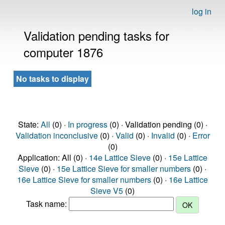
log in
Validation pending tasks for
computer 1876
No tasks to display
State:
All
(0) ·
In progress
(0) · Validation pending (0) ·
Validation inconclusive
(0) ·
Valid
(0) ·
Invalid
(0) ·
Error
(0)
Application: All (0) ·
14e Lattice Sieve
(0) ·
15e Lattice
Sieve
(0) ·
15e Lattice Sieve for smaller numbers
(0) ·
16e Lattice Sieve for smaller numbers
(0) ·
16e Lattice
Sieve V5
(0)
Task name: