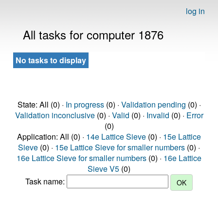
log in
All tasks for computer 1876
No tasks to display
State: All (0) ·
In progress
(0) ·
Validation pending
(0) ·
Validation inconclusive
(0) ·
Valid
(0) ·
Invalid
(0) ·
Error
(0)
Application: All (0) ·
14e Lattice Sieve
(0) ·
15e Lattice
Sieve
(0) ·
15e Lattice Sieve for smaller numbers
(0) ·
16e Lattice Sieve for smaller numbers
(0) ·
16e Lattice
Sieve V5
(0)
Task name: