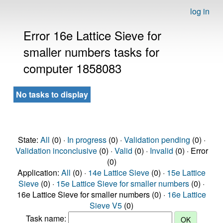
log in
Error 16e Lattice Sieve for
smaller numbers tasks for
computer 1858083
No tasks to display
State:
All
(0) ·
In progress
(0) ·
Validation pending
(0) ·
Validation inconclusive
(0) ·
Valid
(0) ·
Invalid
(0) · Error
(0)
Application:
All
(0) ·
14e Lattice Sieve
(0) ·
15e Lattice
Sieve
(0) ·
15e Lattice Sieve for smaller numbers
(0) ·
16e Lattice Sieve for smaller numbers (0) ·
16e Lattice
Sieve V5
(0)
Task name: