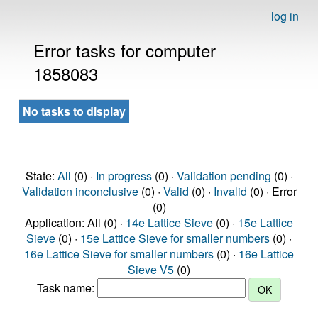
log in
Error tasks for computer
1858083
No tasks to display
State:
All
(0) ·
In progress
(0) ·
Validation pending
(0) ·
Validation inconclusive
(0) ·
Valid
(0) ·
Invalid
(0) · Error
(0)
Application: All (0) ·
14e Lattice Sieve
(0) ·
15e Lattice
Sieve
(0) ·
15e Lattice Sieve for smaller numbers
(0) ·
16e Lattice Sieve for smaller numbers
(0) ·
16e Lattice
Sieve V5
(0)
Task name: