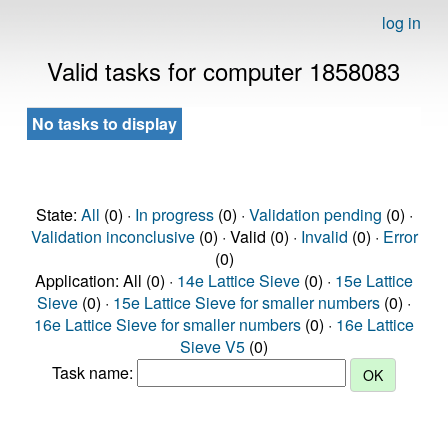
log in
Valid tasks for computer 1858083
No tasks to display
State:
All
(0) ·
In progress
(0) ·
Validation pending
(0) ·
Validation inconclusive
(0) · Valid (0) ·
Invalid
(0) ·
Error
(0)
Application: All (0) ·
14e Lattice Sieve
(0) ·
15e Lattice
Sieve
(0) ·
15e Lattice Sieve for smaller numbers
(0) ·
16e Lattice Sieve for smaller numbers
(0) ·
16e Lattice
Sieve V5
(0)
Task name: