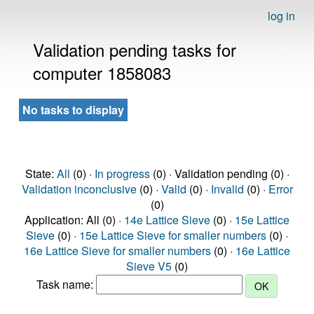
log in
Validation pending tasks for
computer 1858083
No tasks to display
State:
All
(0) ·
In progress
(0) · Validation pending (0) ·
Validation inconclusive
(0) ·
Valid
(0) ·
Invalid
(0) ·
Error
(0)
Application: All (0) ·
14e Lattice Sieve
(0) ·
15e Lattice
Sieve
(0) ·
15e Lattice Sieve for smaller numbers
(0) ·
16e Lattice Sieve for smaller numbers
(0) ·
16e Lattice
Sieve V5
(0)
Task name: