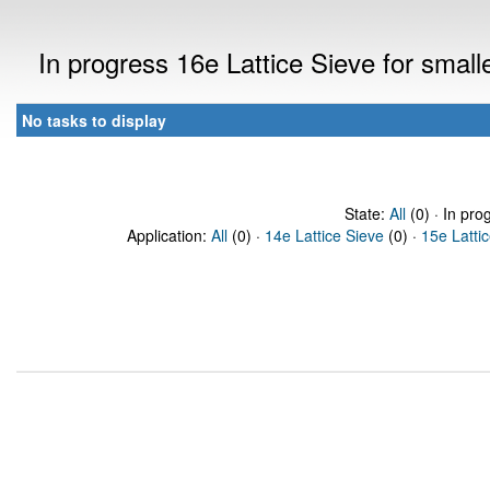
In progress 16e Lattice Sieve for sma
No tasks to display
State:
All
(0) · In pro
Application:
All
(0) ·
14e Lattice Sieve
(0) ·
15e Latti