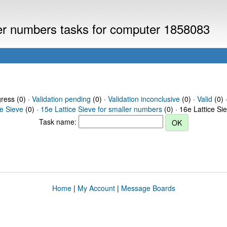
ller numbers tasks for computer 1858083
gress (0) ·
Validation pending
(0) ·
Validation inconclusive
(0) ·
Valid
(0) 
ce Sieve
(0) ·
15e Lattice Sieve for smaller numbers
(0) · 16e Lattice Si
Task name:
Home
|
My Account
|
Message Boards