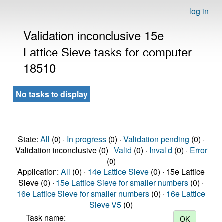
log in
Validation inconclusive 15e
Lattice Sieve tasks for computer
18510
No tasks to display
State:
All
(0) ·
In progress
(0) ·
Validation pending
(0) ·
Validation inconclusive (0) ·
Valid
(0) ·
Invalid
(0) ·
Error
(0)
Application:
All
(0) ·
14e Lattice Sieve
(0) · 15e Lattice
Sieve (0) ·
15e Lattice Sieve for smaller numbers
(0) ·
16e Lattice Sieve for smaller numbers
(0) ·
16e Lattice
Sieve V5
(0)
Task name: