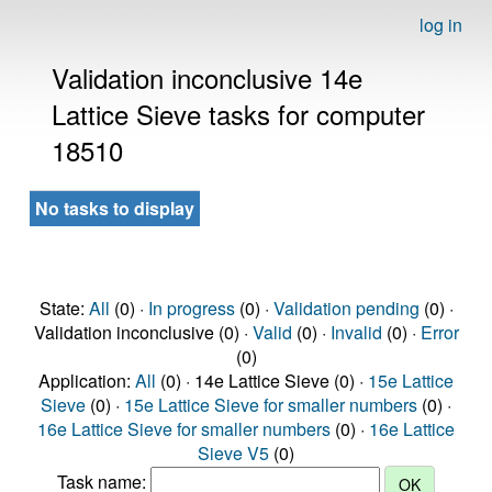
log in
Validation inconclusive 14e
Lattice Sieve tasks for computer
18510
No tasks to display
State:
All
(0) ·
In progress
(0) ·
Validation pending
(0) ·
Validation inconclusive (0) ·
Valid
(0) ·
Invalid
(0) ·
Error
(0)
Application:
All
(0) · 14e Lattice Sieve (0) ·
15e Lattice
Sieve
(0) ·
15e Lattice Sieve for smaller numbers
(0) ·
16e Lattice Sieve for smaller numbers
(0) ·
16e Lattice
Sieve V5
(0)
Task name: