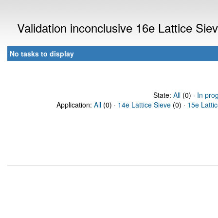
Validation inconclusive 16e Lattice Si
No tasks to display
State:
All
(0) ·
In pro
Application:
All
(0) ·
14e Lattice Sieve
(0) ·
15e Latti