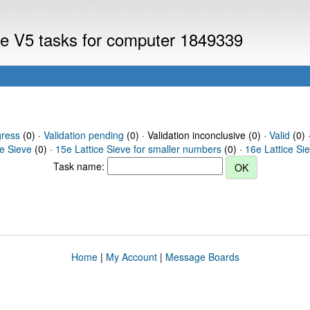
eve V5 tasks for computer 1849339
gress
(0) ·
Validation pending
(0) · Validation inconclusive (0) ·
Valid
(0) 
ce Sieve
(0) ·
15e Lattice Sieve for smaller numbers
(0) ·
16e Lattice Si
Task name:
Home
|
My Account
|
Message Boards