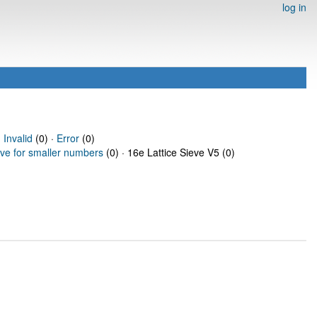
log in
·
Invalid
(0) ·
Error
(0)
eve for smaller numbers
(0) · 16e Lattice Sieve V5 (0)