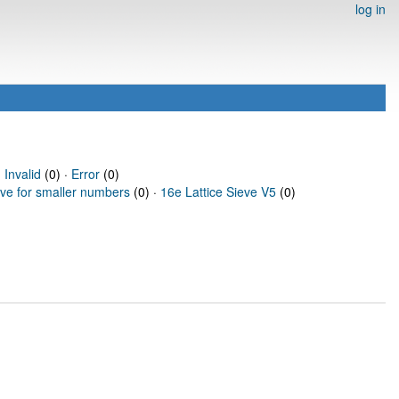
log in
·
Invalid
(0) ·
Error
(0)
eve for smaller numbers
(0) ·
16e Lattice Sieve V5
(0)