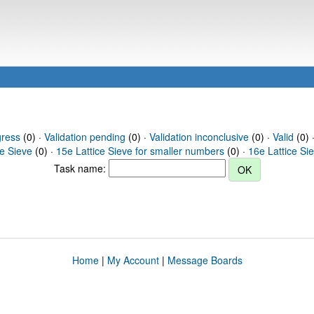
gress
(0) ·
Validation pending
(0) ·
Validation inconclusive
(0) ·
Valid
(0) 
ce Sieve
(0) ·
15e Lattice Sieve for smaller numbers
(0) ·
16e Lattice Si
Task name:
Home
|
My Account
|
Message Boards