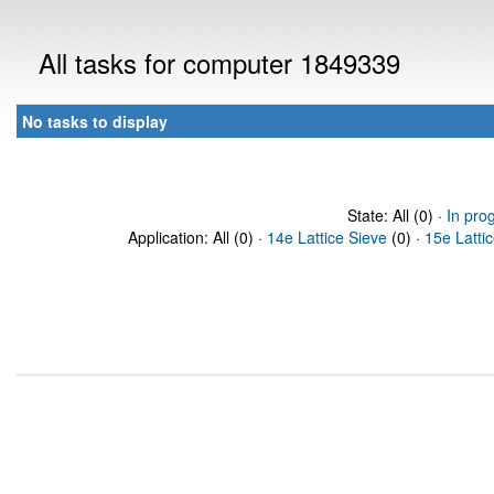
All tasks for computer 1849339
No tasks to display
State: All (0) ·
In pro
Application: All (0) ·
14e Lattice Sieve
(0) ·
15e Latti