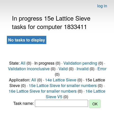
log in
In progress 15e Lattice Sieve
tasks for computer 1833411
No tasks to display
State:
All
(0) · In progress (0) ·
Validation pending
(0) ·
Validation inconclusive
(0) ·
Valid
(0) ·
Invalid
(0) ·
Error
(0)
Application:
All
(0) ·
14e Lattice Sieve
(0) · 15e Lattice
Sieve (0) ·
15e Lattice Sieve for smaller numbers
(0) ·
16e Lattice Sieve for smaller numbers
(0) ·
16e Lattice
Sieve V5
(0)
Task name: