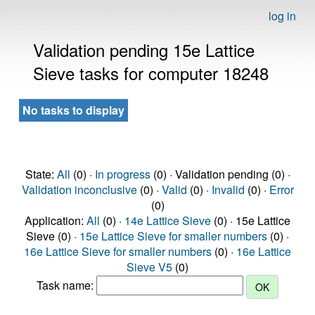
log in
Validation pending 15e Lattice
Sieve tasks for computer 18248
No tasks to display
State:
All
(0) ·
In progress
(0) · Validation pending (0) ·
Validation inconclusive
(0) ·
Valid
(0) ·
Invalid
(0) ·
Error
(0)
Application:
All
(0) ·
14e Lattice Sieve
(0) · 15e Lattice
Sieve (0) ·
15e Lattice Sieve for smaller numbers
(0) ·
16e Lattice Sieve for smaller numbers
(0) ·
16e Lattice
Sieve V5
(0)
Task name: