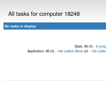
All tasks for computer 18248
No tasks to display
State: All (0) ·
In pro
Application: All (0) ·
14e Lattice Sieve
(0) ·
15e Latti