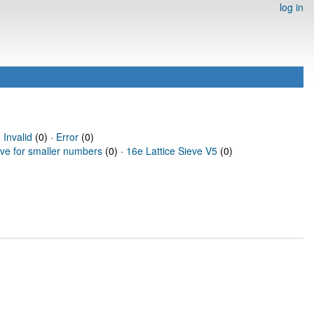
log in
·
Invalid
(0) ·
Error
(0)
eve for smaller numbers
(0) ·
16e Lattice Sieve V5
(0)