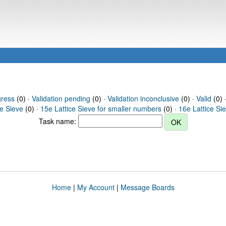
gress
(0) ·
Validation pending
(0) ·
Validation inconclusive
(0) ·
Valid
(0) 
ce Sieve
(0) ·
15e Lattice Sieve for smaller numbers
(0) ·
16e Lattice Si
Task name:
Home
|
My Account
|
Message Boards