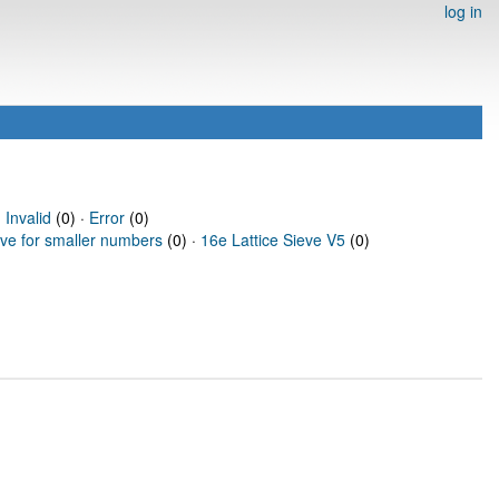
log in
·
Invalid
(0) ·
Error
(0)
eve for smaller numbers
(0) ·
16e Lattice Sieve V5
(0)