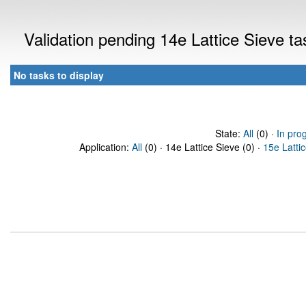
Validation pending 14e Lattice Sieve t
No tasks to display
State:
All
(0) ·
In pro
Application:
All
(0) · 14e Lattice Sieve (0) ·
15e Latti