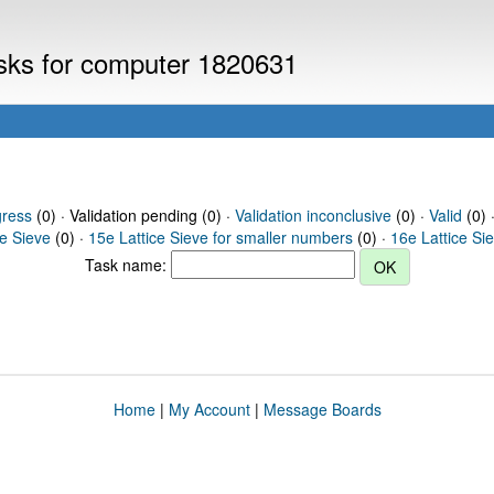
asks for computer 1820631
gress
(0) · Validation pending (0) ·
Validation inconclusive
(0) ·
Valid
(0) 
ce Sieve
(0) ·
15e Lattice Sieve for smaller numbers
(0) ·
16e Lattice Si
Task name:
Home
|
My Account
|
Message Boards