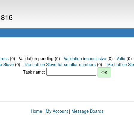
1816
gress
(0) · Validation pending (0) ·
Validation inconclusive
(0) ·
Valid
(0) 
ce Sieve
(0) ·
15e Lattice Sieve for smaller numbers
(0) ·
16e Lattice Si
Task name:
Home
|
My Account
|
Message Boards