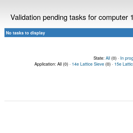
Validation pending tasks for computer 
No tasks to display
State:
All
(0) ·
In pro
Application: All (0) ·
14e Lattice Sieve
(0) ·
15e Latti