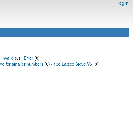
log in
·
Invalid
(0) ·
Error
(0)
eve for smaller numbers
(0) ·
16e Lattice Sieve V5
(0)