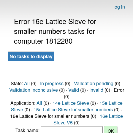
log in
Error 16e Lattice Sieve for
smaller numbers tasks for
computer 1812280
No tasks to display
State:
All
(0) ·
In progress
(0) ·
Validation pending
(0) ·
Validation inconclusive
(0) ·
Valid
(0) ·
Invalid
(0) · Error
(0)
Application:
All
(0) ·
14e Lattice Sieve
(0) ·
15e Lattice
Sieve
(0) ·
15e Lattice Sieve for smaller numbers
(0) ·
16e Lattice Sieve for smaller numbers (0) ·
16e Lattice
Sieve V5
(0)
Task name: