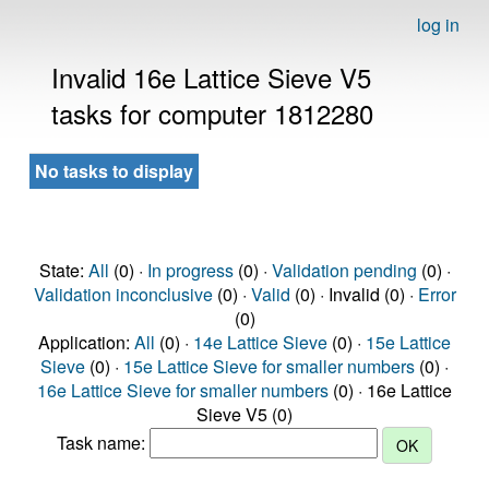
log in
Invalid 16e Lattice Sieve V5
tasks for computer 1812280
No tasks to display
State:
All
(0) ·
In progress
(0) ·
Validation pending
(0) ·
Validation inconclusive
(0) ·
Valid
(0) · Invalid (0) ·
Error
(0)
Application:
All
(0) ·
14e Lattice Sieve
(0) ·
15e Lattice
Sieve
(0) ·
15e Lattice Sieve for smaller numbers
(0) ·
16e Lattice Sieve for smaller numbers
(0) · 16e Lattice
Sieve V5 (0)
Task name: