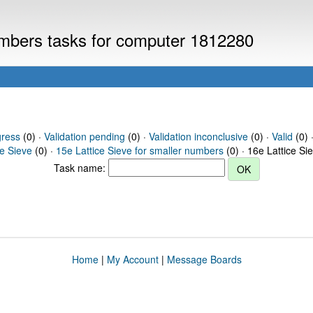
numbers tasks for computer 1812280
gress
(0) ·
Validation pending
(0) ·
Validation inconclusive
(0) ·
Valid
(0) ·
ce Sieve
(0) ·
15e Lattice Sieve for smaller numbers
(0) · 16e Lattice Si
Task name:
Home
|
My Account
|
Message Boards