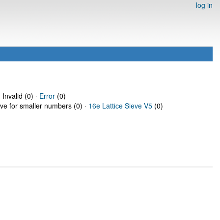
log in
 Invalid (0) ·
Error
(0)
eve for smaller numbers (0) ·
16e Lattice Sieve V5
(0)