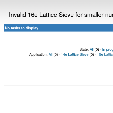
Invalid 16e Lattice Sieve for smaller 
No tasks to display
State:
All
(0) ·
In pro
Application:
All
(0) ·
14e Lattice Sieve
(0) ·
15e Latti