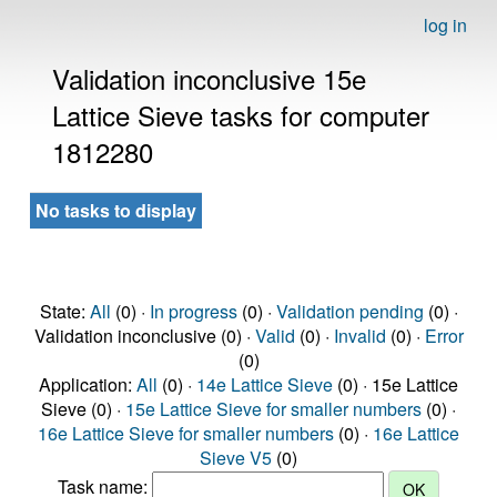
log in
Validation inconclusive 15e
Lattice Sieve tasks for computer
1812280
No tasks to display
State:
All
(0) ·
In progress
(0) ·
Validation pending
(0) ·
Validation inconclusive (0) ·
Valid
(0) ·
Invalid
(0) ·
Error
(0)
Application:
All
(0) ·
14e Lattice Sieve
(0) · 15e Lattice
Sieve (0) ·
15e Lattice Sieve for smaller numbers
(0) ·
16e Lattice Sieve for smaller numbers
(0) ·
16e Lattice
Sieve V5
(0)
Task name: