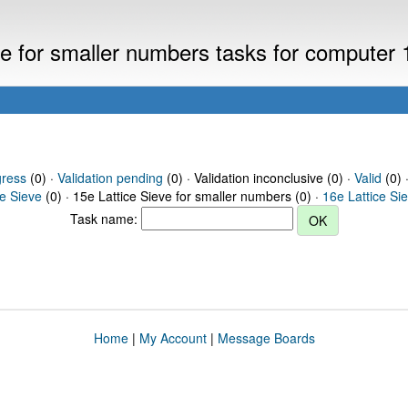
eve for smaller numbers tasks for computer
gress
(0) ·
Validation pending
(0) · Validation inconclusive (0) ·
Valid
(0) 
ce Sieve
(0) · 15e Lattice Sieve for smaller numbers (0) ·
16e Lattice Si
Task name:
Home
|
My Account
|
Message Boards