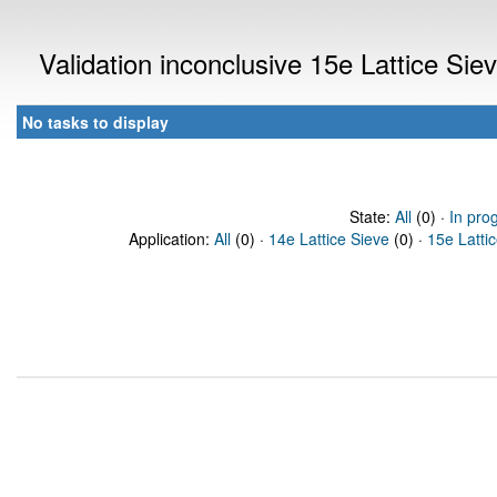
Validation inconclusive 15e Lattice Si
No tasks to display
State:
All
(0) ·
In pro
Application:
All
(0) ·
14e Lattice Sieve
(0) ·
15e Latti