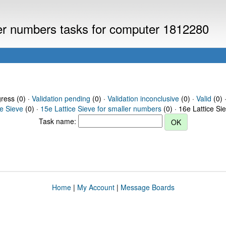
ller numbers tasks for computer 1812280
gress (0) ·
Validation pending
(0) ·
Validation inconclusive
(0) ·
Valid
(0) 
ce Sieve
(0) ·
15e Lattice Sieve for smaller numbers
(0) · 16e Lattice Si
Task name:
Home
|
My Account
|
Message Boards