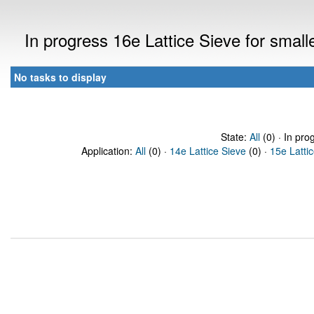
In progress 16e Lattice Sieve for sma
No tasks to display
State:
All
(0) · In pro
Application:
All
(0) ·
14e Lattice Sieve
(0) ·
15e Latti