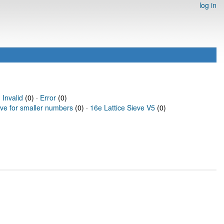
log in
·
Invalid
(0) ·
Error
(0)
eve for smaller numbers
(0) ·
16e Lattice Sieve V5
(0)