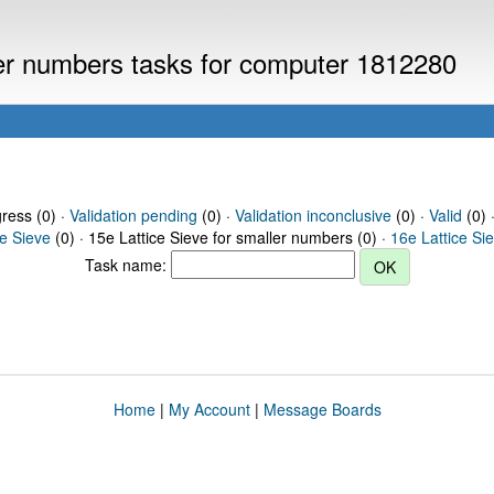
ller numbers tasks for computer 1812280
gress (0) ·
Validation pending
(0) ·
Validation inconclusive
(0) ·
Valid
(0) 
ce Sieve
(0) · 15e Lattice Sieve for smaller numbers (0) ·
16e Lattice Si
Task name:
Home
|
My Account
|
Message Boards