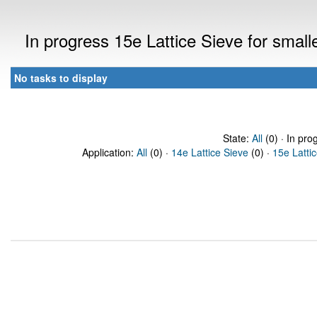
In progress 15e Lattice Sieve for sma
No tasks to display
State:
All
(0) · In pro
Application:
All
(0) ·
14e Lattice Sieve
(0) ·
15e Latti