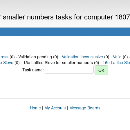
or smaller numbers tasks for computer 180
gress
(0) · Validation pending (0) ·
Validation inconclusive
(0) ·
Valid
(0) 
ce Sieve
(0) · 15e Lattice Sieve for smaller numbers (0) ·
16e Lattice Si
Task name:
Home
|
My Account
|
Message Boards