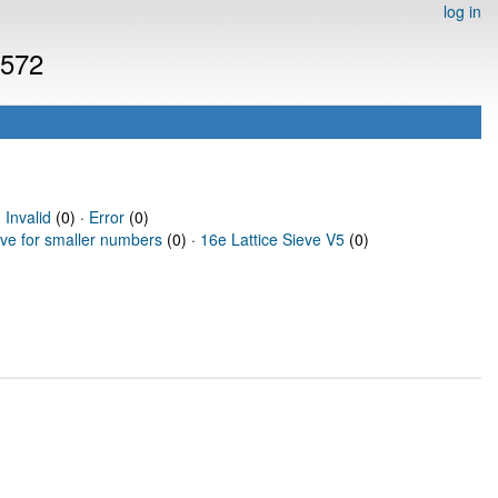
log in
7572
·
Invalid
(0) ·
Error
(0)
eve for smaller numbers
(0) ·
16e Lattice Sieve V5
(0)