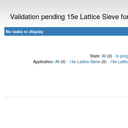
Validation pending 15e Lattice Sieve f
No tasks to display
State:
All
(0) ·
In pro
Application:
All
(0) ·
14e Lattice Sieve
(0) ·
15e Latti