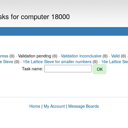
asks for computer 18000
gress
(0) · Validation pending (0) ·
Validation inconclusive
(0) ·
Valid
(0) 
ce Sieve
(0) ·
15e Lattice Sieve for smaller numbers
(0) ·
16e Lattice Si
Task name:
Home
|
My Account
|
Message Boards