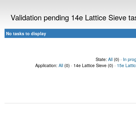
Validation pending 14e Lattice Sieve t
No tasks to display
State:
All
(0) ·
In pro
Application:
All
(0) · 14e Lattice Sieve (0) ·
15e Latti