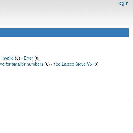
log in
·
Invalid
(0) ·
Error
(0)
eve for smaller numbers
(0) ·
16e Lattice Sieve V5
(0)