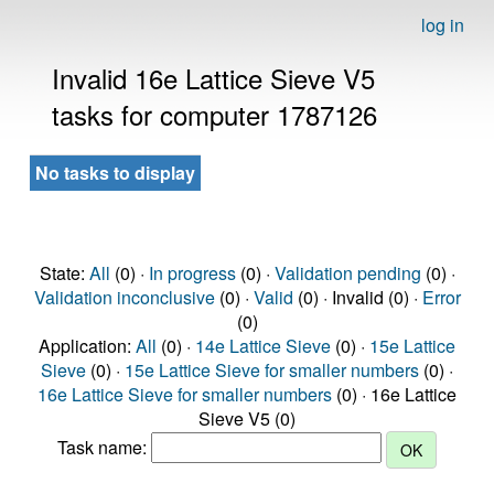
log in
Invalid 16e Lattice Sieve V5
tasks for computer 1787126
No tasks to display
State:
All
(0) ·
In progress
(0) ·
Validation pending
(0) ·
Validation inconclusive
(0) ·
Valid
(0) · Invalid (0) ·
Error
(0)
Application:
All
(0) ·
14e Lattice Sieve
(0) ·
15e Lattice
Sieve
(0) ·
15e Lattice Sieve for smaller numbers
(0) ·
16e Lattice Sieve for smaller numbers
(0) · 16e Lattice
Sieve V5 (0)
Task name: