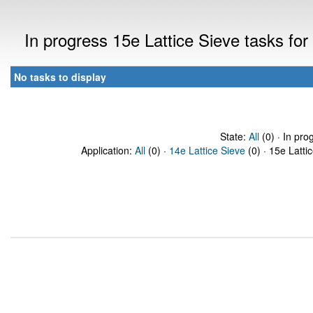
In progress 15e Lattice Sieve tasks f
No tasks to display
State:
All
(0) · In pro
Application:
All
(0) ·
14e Lattice Sieve
(0) · 15e Latti