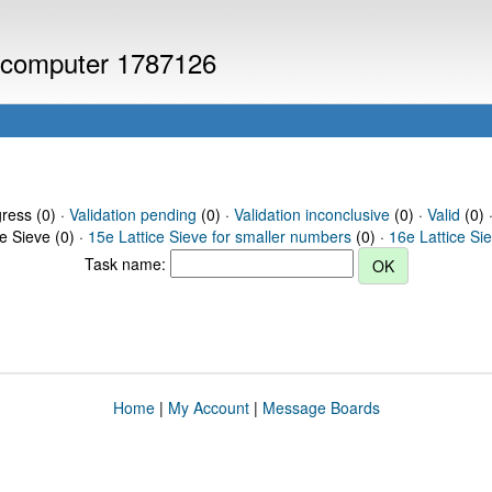
or computer 1787126
gress (0) ·
Validation pending
(0) ·
Validation inconclusive
(0) ·
Valid
(0) 
ce Sieve (0) ·
15e Lattice Sieve for smaller numbers
(0) ·
16e Lattice Si
Task name:
Home
|
My Account
|
Message Boards