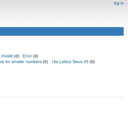
log in
·
Invalid
(0) ·
Error
(0)
eve for smaller numbers
(0) ·
16e Lattice Sieve V5
(0)