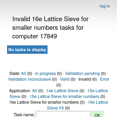
log in
Invalid 16e Lattice Sieve for
smaller numbers tasks for
computer 17849
No tasks to display
State:
All
(0) ·
In progress
(0) ·
Validation pending
(0) ·
Validation inconclusive
(0) ·
Valid
(0) · Invalid (0) ·
Error
(0)
Application:
All
(0) ·
14e Lattice Sieve
(0) ·
15e Lattice
Sieve
(0) ·
15e Lattice Sieve for smaller numbers
(0) ·
16e Lattice Sieve for smaller numbers (0) ·
16e Lattice
Sieve V5
(0)
Task name: