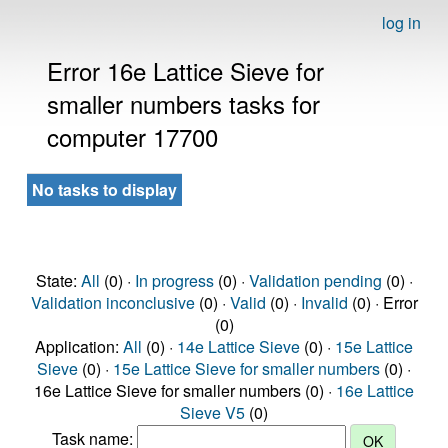
log in
Error 16e Lattice Sieve for
smaller numbers tasks for
computer 17700
No tasks to display
State:
All
(0) ·
In progress
(0) ·
Validation pending
(0) ·
Validation inconclusive
(0) ·
Valid
(0) ·
Invalid
(0) · Error
(0)
Application:
All
(0) ·
14e Lattice Sieve
(0) ·
15e Lattice
Sieve
(0) ·
15e Lattice Sieve for smaller numbers
(0) ·
16e Lattice Sieve for smaller numbers (0) ·
16e Lattice
Sieve V5
(0)
Task name: