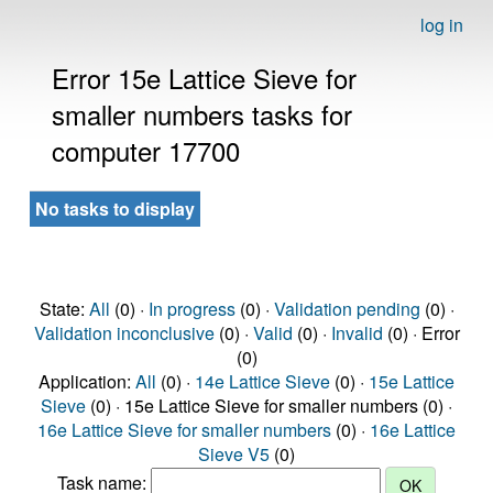
log in
Error 15e Lattice Sieve for
smaller numbers tasks for
computer 17700
No tasks to display
State:
All
(0) ·
In progress
(0) ·
Validation pending
(0) ·
Validation inconclusive
(0) ·
Valid
(0) ·
Invalid
(0) · Error
(0)
Application:
All
(0) ·
14e Lattice Sieve
(0) ·
15e Lattice
Sieve
(0) · 15e Lattice Sieve for smaller numbers (0) ·
16e Lattice Sieve for smaller numbers
(0) ·
16e Lattice
Sieve V5
(0)
Task name: