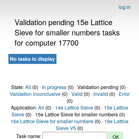
log in
Validation pending 15e Lattice
Sieve for smaller numbers tasks
for computer 17700
No tasks to display
State:
All
(0) ·
In progress
(0) · Validation pending (0) ·
Validation inconclusive
(0) ·
Valid
(0) ·
Invalid
(0) ·
Error
(0)
Application:
All
(0) ·
14e Lattice Sieve
(0) ·
15e Lattice
Sieve
(0) · 15e Lattice Sieve for smaller numbers (0) ·
16e Lattice Sieve for smaller numbers
(0) ·
16e Lattice
Sieve V5
(0)
Task name: