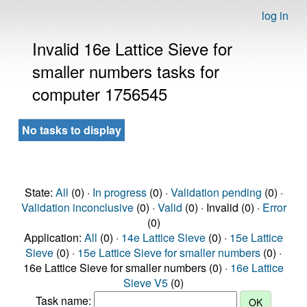
log in
Invalid 16e Lattice Sieve for
smaller numbers tasks for
computer 1756545
No tasks to display
State:
All
(0) ·
In progress
(0) ·
Validation pending
(0) ·
Validation inconclusive
(0) ·
Valid
(0) · Invalid (0) ·
Error
(0)
Application:
All
(0) ·
14e Lattice Sieve
(0) ·
15e Lattice
Sieve
(0) ·
15e Lattice Sieve for smaller numbers
(0) ·
16e Lattice Sieve for smaller numbers (0) ·
16e Lattice
Sieve V5
(0)
Task name: