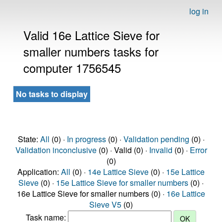
log in
Valid 16e Lattice Sieve for
smaller numbers tasks for
computer 1756545
No tasks to display
State:
All
(0) ·
In progress
(0) ·
Validation pending
(0) ·
Validation inconclusive
(0) · Valid (0) ·
Invalid
(0) ·
Error
(0)
Application:
All
(0) ·
14e Lattice Sieve
(0) ·
15e Lattice
Sieve
(0) ·
15e Lattice Sieve for smaller numbers
(0) ·
16e Lattice Sieve for smaller numbers (0) ·
16e Lattice
Sieve V5
(0)
Task name: