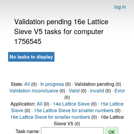
log in
Validation pending 16e Lattice
Sieve V5 tasks for computer
1756545
No tasks to display
State:
All
(0) ·
In progress
(0) · Validation pending (0) ·
Validation inconclusive
(0) ·
Valid
(0) ·
Invalid
(0) ·
Error
(0)
Application:
All
(0) ·
14e Lattice Sieve
(0) ·
15e Lattice
Sieve
(0) ·
15e Lattice Sieve for smaller numbers
(0) ·
16e Lattice Sieve for smaller numbers
(0) · 16e Lattice
Sieve V5 (0)
Task name: