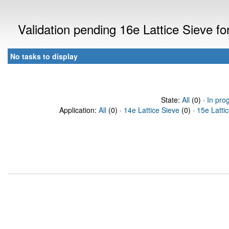
Validation pending 16e Lattice Sieve f
No tasks to display
State:
All
(0) ·
In pro
Application:
All
(0) ·
14e Lattice Sieve
(0) ·
15e Latti