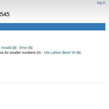
log in
6545
·
Invalid
(0) ·
Error
(0)
eve for smaller numbers (0) ·
16e Lattice Sieve V5
(0)