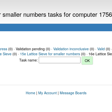
or smaller numbers tasks for computer 175
gress
(0) · Validation pending (0) ·
Validation inconclusive
(0) ·
Valid
(0) 
ce Sieve
(0) ·
15e Lattice Sieve for smaller numbers
(0) · 16e Lattice Si
Task name:
Home
|
My Account
|
Message Boards