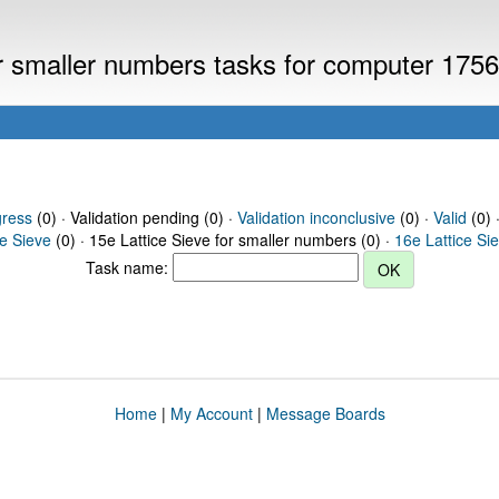
or smaller numbers tasks for computer 175
gress
(0) · Validation pending (0) ·
Validation inconclusive
(0) ·
Valid
(0) 
ce Sieve
(0) · 15e Lattice Sieve for smaller numbers (0) ·
16e Lattice Si
Task name:
Home
|
My Account
|
Message Boards