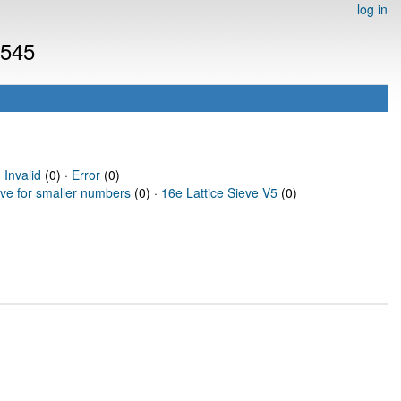
log in
6545
·
Invalid
(0) ·
Error
(0)
eve for smaller numbers
(0) ·
16e Lattice Sieve V5
(0)