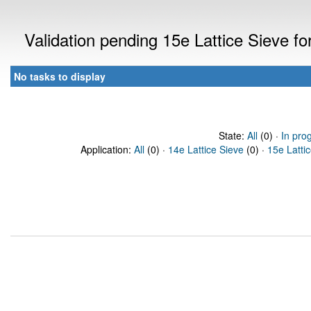
Validation pending 15e Lattice Sieve f
No tasks to display
State:
All
(0) ·
In pro
Application:
All
(0) ·
14e Lattice Sieve
(0) ·
15e Latti