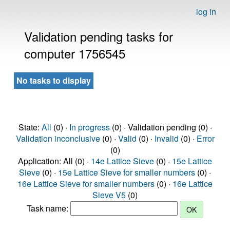
log in
Validation pending tasks for
computer 1756545
No tasks to display
State:
All
(0) ·
In progress
(0) · Validation pending (0) ·
Validation inconclusive
(0) ·
Valid
(0) ·
Invalid
(0) ·
Error
(0)
Application: All (0) ·
14e Lattice Sieve
(0) ·
15e Lattice
Sieve
(0) ·
15e Lattice Sieve for smaller numbers
(0) ·
16e Lattice Sieve for smaller numbers
(0) ·
16e Lattice
Sieve V5
(0)
Task name: