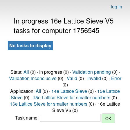
log in
In progress 16e Lattice Sieve V5
tasks for computer 1756545
No tasks to display
State:
All
(0) · In progress (0) ·
Validation pending
(0) ·
Validation inconclusive
(0) ·
Valid
(0) ·
Invalid
(0) ·
Error
(0)
Application:
All
(0) ·
14e Lattice Sieve
(0) ·
15e Lattice
Sieve
(0) ·
15e Lattice Sieve for smaller numbers
(0) ·
16e Lattice Sieve for smaller numbers
(0) · 16e Lattice
Sieve V5 (0)
Task name: